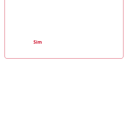
Você tem mais de
18 anos
de idade?
Sim
Não